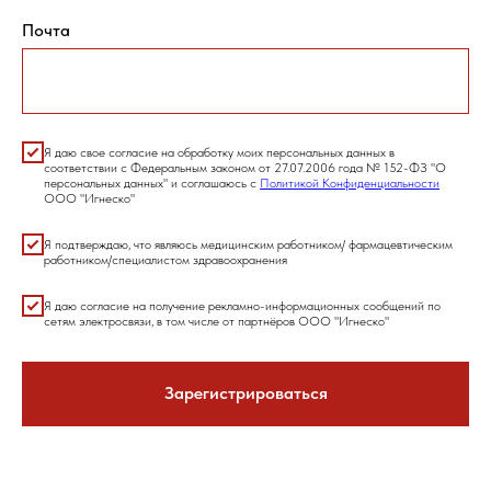
Почта
Я даю свое согласие на обработку моих персональных данных в
соответствии с Федеральным законом от 27.07.2006 года № 152-ФЗ "О
персональных данных" и соглашаюсь с
Политикой Конфиденциальности
ООО "Игнеско"
Я подтверждаю, что являюсь медицинским работником/ фармацевтическим
работником/специалистом здравоохранения
Я даю согласие на получение рекламно-информационных сообщений по
сетям электросвязи, в том числе от партнёров ООО "Игнеско"
Зарегистрироваться