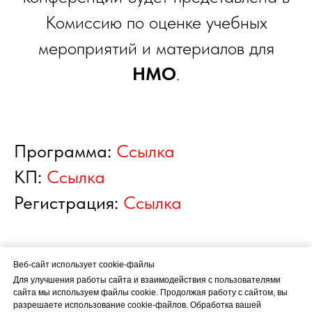
Комиссию по оценке учебных
мероприятий и материалов для
НМО
.
Программа:
Ссылка
КП:
Ссылка
Регистрация:
Ссылка
Веб-сайт использует cookie-файлы
Веб-сайт использует cookie-файлы
Для улучшения работы сайта и взаимодействия с пользователями
Для улучшения работы сайта и взаимодействия с пользователями
сайта мы используем файлы cookie. Продолжая работу с сайтом, вы
сайта мы используем файлы cookie. Продолжая работу с сайтом, вы
разрешаете
разрешаете использование cookie-файлов. Обработка вашей
использование cookie-файлов
. Обработка вашей