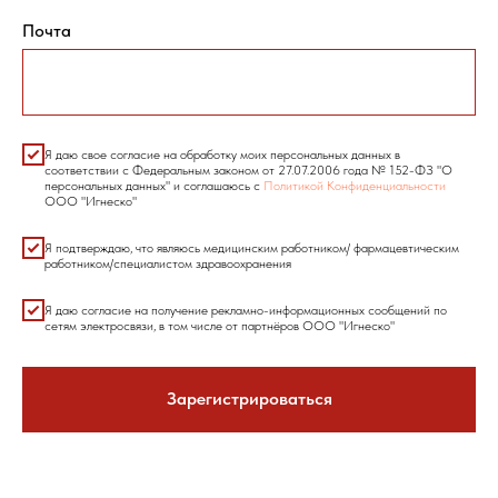
Почта
Я даю свое согласие на обработку моих персональных данных в
соответствии с Федеральным законом от 27.07.2006 года № 152-ФЗ "О
персональных данных" и соглашаюсь с
Политикой Конфиденциальности
ООО "Игнеско"
Я подтверждаю, что являюсь медицинским работником/ фармацевтическим
работником/специалистом здравоохранения
Я даю согласие на получение рекламно-информационных сообщений по
сетям электросвязи, в том числе от партнёров ООО "Игнеско"
Зарегистрироваться