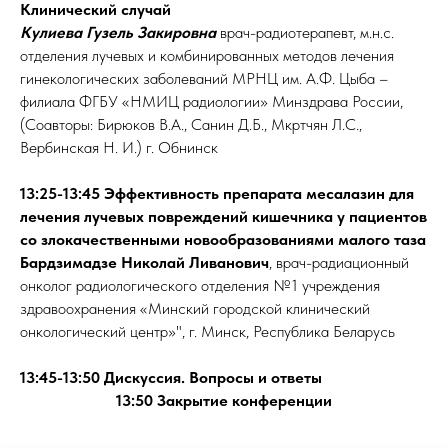
Клинический случай
Кулиева Гузель Закировна
врач-радиотерапевт, м.н.с.
отделения лучевых и комбинированных методов лечения
гинекологических заболеваний МРНЦ им. А.Ф. Цыба –
филиала ФГБУ «НМИЦ радиологии» Минздрава России,
(Соавторы: Бирюков В.А., Санин Д.Б., Мкртчян Л.С.,
Вербинская Н. И.) г. Обнинск
13:25-13:45 Эффективность препарата месалазин для
лечения лучевых повреждений кишечника у пациентов
со злокачественными новообразованиями малого таза
Бардзимадзе Николай Ливанович
, врач-радиационный
онколог радиологического отделения №1 учреждения
здравоохранения «Минский городской клинический
онкологический центр»", г. Минск, Республика Беларусь
13:45-13:50 Дискуссия. Вопросы и ответы
13:50 Закрытие конференции