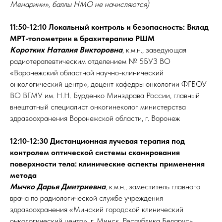
Менарини», баллы НМО не начисляются)
11:50-12:10 Локальный контроль и безопасность: Вклад
МРТ-топометрии в брахитерапию РШМ
Коротких Наталия Викторовна
, к.м.н., заведующая
радиотерапевтическим отделением № 5БУЗ ВО
«Воронежский областной научно-клинический
онкологический центр», доцент кафедры онкологии ФГБОУ
ВО ВГМУ им. Н.Н. Бурденко Минздрава России, главный
внештатный специалист онкогинеколог министерства
здравоохранения Воронежской области, г. Воронеж
12:10-12:30 Дистанционная лучевая терапия под
контролем оптической системы сканирования
поверхности тела: клинические аспекты применения
метода
Мычко Дарья Дмитриевна
, к.м.н., заместитель главного
врача по радиологической службе учреждения
здравоохранения «Минский городской клинический
онкологический центр», г. Минск, Республика Беларусь