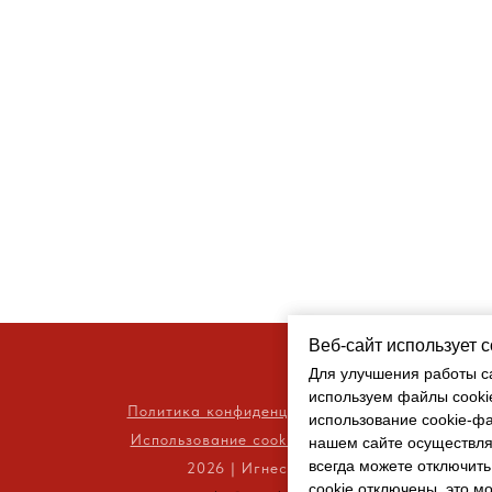
Веб-сайт использует 
Веб-сайт использует 
Для улучшения работы с
Для улучшения работы с
используем файлы cooki
используем файлы cooki
Политика конфиденциальности
использование cookie-ф
использование cookie-ф
Использование cookie-файлов
нашем сайте осуществля
нашем сайте осуществля
всегда можете отключить
всегда можете отключить
2026 | Игнеско
cookie отключены, это м
cookie отключены, это м