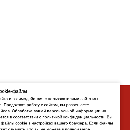
cookie-файлы
cookie-файлы
айта и взаимодействия с пользователями сайта мы
айта и взаимодействия с пользователями сайта мы
e. Продолжая работу с сайтом, вы разрешаете
e. Продолжая работу с сайтом, вы разрешаете
айлов
айлов. Обработка вашей персональной информации на
. Обработка вашей персональной информации на
ется в соответствии с политикой конфиденциальности. Вы
ется в соответствии с политикой конфиденциальности. Вы
 файлы cookie в настройках вашего браузера. Если файлы
 файлы cookie в настройках вашего браузера. Если файлы
ожет означать, что вы не можете в полной мере
ожет означать, что вы не можете в полной мере