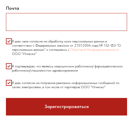
Почта
Я даю свое согласие на обработку моих персональных данных в
соответствии с Федеральным законом от 27.07.2006 года № 152-ФЗ "О
персональных данных" и соглашаюсь с
Политикой Конфиденциальности
ООО "Игнеско"
Я подтверждаю, что являюсь медицинским работником/ фармацевтическим
работником/специалистом здравоохранения
Я даю согласие на получение рекламно-информационных сообщений по
сетям электросвязи, в том числе от партнёров ООО "Игнеско"
Зарегистрироваться