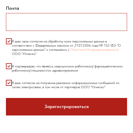
Почта
Я даю свое согласие на обработку моих персональных данных в
соответствии с Федеральным законом от 27.07.2006 года № 152-ФЗ "О
персональных данных" и соглашаюсь с
Политикой Конфиденциальности
ООО "Игнеско"
Я подтверждаю, что являюсь медицинским работником/ фармацевтическим
работником/специалистом здравоохранения
Я даю согласие на получение рекламно-информационных сообщений по
сетям электросвязи, в том числе от партнёров ООО "Игнеско"
Зарегистрироваться