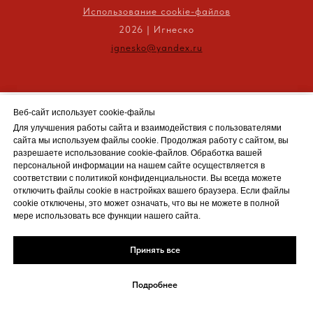
Использование cookie-файлов
2026 | Игнеско
ignesko@yandex.ru
Веб-сайт использует cookie-файлы
Веб-сайт использует cookie-файлы
Для улучшения работы сайта и взаимодействия с пользователями
Для улучшения работы сайта и взаимодействия с пользователями
сайта мы используем файлы cookie. Продолжая работу с сайтом, вы
сайта мы используем файлы cookie. Продолжая работу с сайтом, вы
разрешаете
разрешаете использование cookie-файлов. Обработка вашей
использование cookie-файлов
. Обработка вашей
персональной информации на нашем сайте осуществляется в
персональной информации на нашем сайте осуществляется в
соответствии с политикой конфиденциальности. Вы всегда можете
соответствии с политикой конфиденциальности. Вы всегда можете
отключить файлы cookie в настройках вашего браузера. Если файлы
отключить файлы cookie в настройках вашего браузера. Если файлы
cookie отключены, это может означать, что вы не можете в полной
cookie отключены, это может означать, что вы не можете в полной
мере использовать все функции нашего сайта.
мере использовать все функции нашего сайта.
Принять все
Принять все
Подробнее
Подробнее