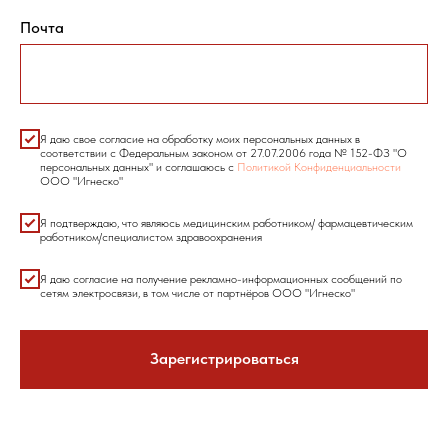
Почта
Я даю свое согласие на обработку моих персональных данных в
соответствии с Федеральным законом от 27.07.2006 года № 152-ФЗ "О
персональных данных" и соглашаюсь с
Политикой Конфиденциальности
ООО "Игнеско"
Я подтверждаю, что являюсь медицинским работником/ фармацевтическим
работником/специалистом здравоохранения
Я даю согласие на получение рекламно-информационных сообщений по
сетям электросвязи, в том числе от партнёров ООО "Игнеско"
Зарегистрироваться