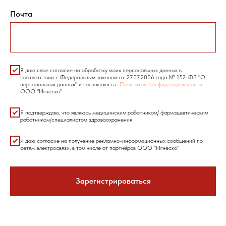
Почта
Я даю свое согласие на обработку моих персональных данных в
соответствии с Федеральным законом от 27.07.2006 года № 152-ФЗ "О
персональных данных" и соглашаюсь с
Политикой Конфиденциальности
ООО "Игнеско"
Я подтверждаю, что являюсь медицинским работником/ фармацевтическим
работником/специалистом здравоохранения
Я даю согласие на получение рекламно-информационных сообщений по
сетям электросвязи, в том числе от партнёров ООО "Игнеско"
Зарегистрироваться