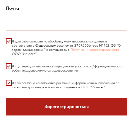
Почта
Я даю свое согласие на обработку моих персональных данных в
соответствии с Федеральным законом от 27.07.2006 года № 152-ФЗ "О
персональных данных" и соглашаюсь с
Политикой Конфиденциальности
ООО "Игнеско"
Я подтверждаю, что являюсь медицинским работником/ фармацевтическим
работником/специалистом здравоохранения
Я даю согласие на получение рекламно-информационных сообщений по
сетям электросвязи, в том числе от партнёров ООО "Игнеско"
Зарегистрироваться