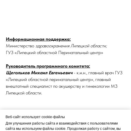
Информационная поддержка:
Министерство
здравоохранения Липецкой области;
ГУЗ «Липецкий областной Перинатальный центр»
Руководитель программного комитета:
Щегольков Михаил Евгеньевич
- к.м.н., главный врач ГУЗ
«Липецкий областной перинатальный центр», главный
внештатный специалист по акушерству и гинекологии МЗ
Липецкой области.
Веб-сайт использует cookie-файлы
Веб-сайт использует cookie-файлы
Для улучшения работы сайта и взаимодействия с пользователями
Для улучшения работы сайта и взаимодействия с пользователями
сайта мы используем файлы cookie. Продолжая работу с сайтом, вы
сайта мы используем файлы cookie. Продолжая работу с сайтом, вы