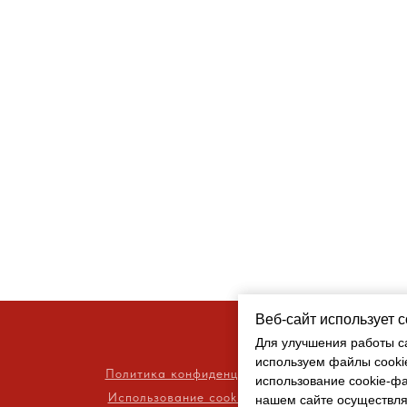
Веб-сайт использует 
Веб-сайт использует 
Для улучшения работы с
Для улучшения работы с
используем файлы cooki
используем файлы cooki
Политика конфиденциальности
использование cookie-ф
использование cookie-ф
Использование cookie-файлов
нашем сайте осуществля
нашем сайте осуществля