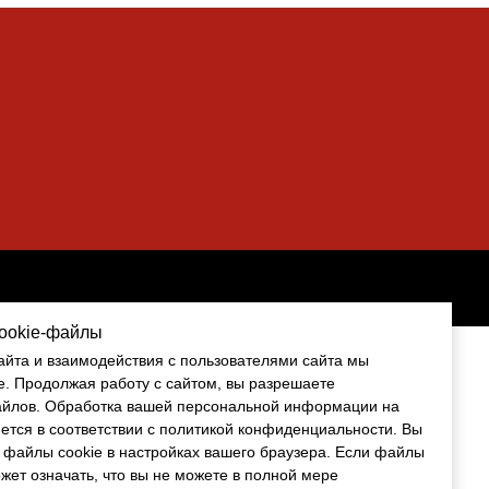
cookie-файлы
cookie-файлы
айта и взаимодействия с пользователями сайта мы
айта и взаимодействия с пользователями сайта мы
e. Продолжая работу с сайтом, вы разрешаете
e. Продолжая работу с сайтом, вы разрешаете
айлов
айлов. Обработка вашей персональной информации на
. Обработка вашей персональной информации на
ется в соответствии с политикой конфиденциальности. Вы
ется в соответствии с политикой конфиденциальности. Вы
 файлы cookie в настройках вашего браузера. Если файлы
 файлы cookie в настройках вашего браузера. Если файлы
ожет означать, что вы не можете в полной мере
ожет означать, что вы не можете в полной мере