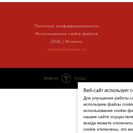
Политика конфиденциальности
Использование cookie-файлов
2026 | Игнеско
ignesko@yandex.ru
Tilda
Made on
Веб-сайт использует 
Веб-сайт использует 
Для улучшения работы с
Для улучшения работы с
используем файлы cooki
используем файлы cooki
использование cookie-ф
использование cookie-ф
нашем сайте осуществля
нашем сайте осуществля
всегда можете отключить
всегда можете отключить
cookie отключены, это м
cookie отключены, это м