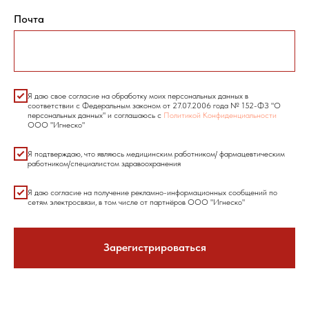
Почта
Я даю свое согласие на обработку моих персональных данных в
соответствии с Федеральным законом от 27.07.2006 года № 152-ФЗ "О
персональных данных" и соглашаюсь с
Политикой Конфиденциальности
ООО "Игнеско"
Я подтверждаю, что являюсь медицинским работником/ фармацевтическим
работником/специалистом здравоохранения
Я даю согласие на получение рекламно-информационных сообщений по
сетям электросвязи, в том числе от партнёров ООО "Игнеско"
Зарегистрироваться