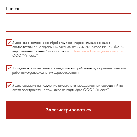
Почта
Я даю свое согласие на обработку моих персональных данных в
соответствии с Федеральным законом от 27.07.2006 года № 152-ФЗ "О
персональных данных" и соглашаюсь с
Политикой Конфиденциальности
ООО "Игнеско"
Я подтверждаю, что являюсь медицинским работником/ фармацевтическим
работником/специалистом здравоохранения
Я даю согласие на получение рекламно-информационных сообщений по
сетям электросвязи, в том числе от партнёров ООО "Игнеско"
Зарегистрироваться