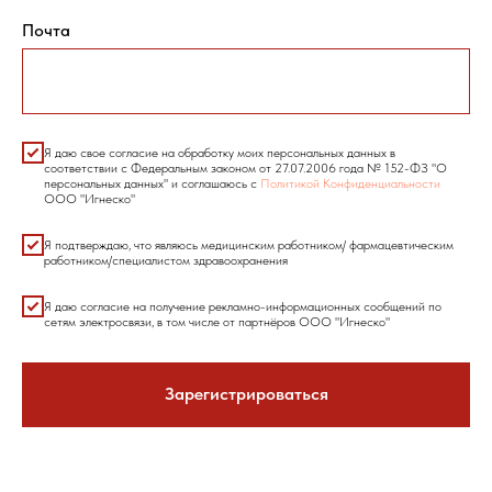
Почта
Я даю свое согласие на обработку моих персональных данных в
соответствии с Федеральным законом от 27.07.2006 года № 152-ФЗ "О
персональных данных" и соглашаюсь с
Политикой Конфиденциальности
ООО "Игнеско"
Я подтверждаю, что являюсь медицинским работником/ фармацевтическим
работником/специалистом здравоохранения
Я даю согласие на получение рекламно-информационных сообщений по
сетям электросвязи, в том числе от партнёров ООО "Игнеско"
Зарегистрироваться